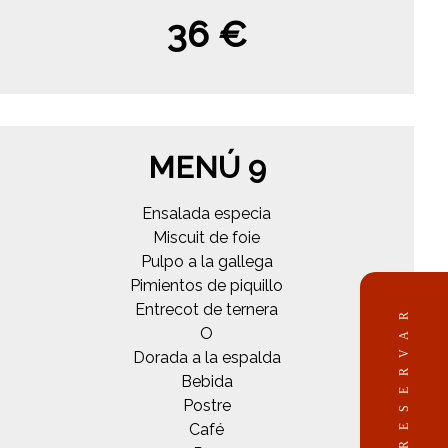
36 €
MENÚ 9
Ensalada especia
Miscuit de foie
Pulpo a la gallega
Pimientos de piquillo
Entrecot de ternera
RESERVAR
O
Dorada a la espalda
Bebida
Postre
Café