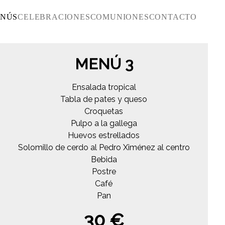
NÚS
CELEBRACIONES
COMUNIONES
CONTACTO
MENÚ 3
Ensalada tropical
Tabla de pates y queso
Croquetas
Pulpo a la gallega
Huevos estrellados
Solomillo de cerdo al Pedro Ximénez al centro
Bebida
Postre
Café
Pan
30 €